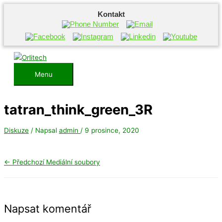
Kontakt
Přeskočit
na
obsah
Menu
Menu
tatran_think_green_3R
Diskuze
/ Napsal
admin
/
9 prosince, 2020
←
Předchozí Mediální soubory
Napsat komentář