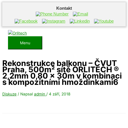
Kontakt
Přeskočit
na
obsah
Menu
Menu
Rekonstrukce balkonu – ČVUT
Praha, 500m² sítě ORLITECH ®
2,2mm 0,80 x 30m v kombinaci
s kompozitními hmoždinkami6
Diskuze
/ Napsal
admin
/
4 září, 2018