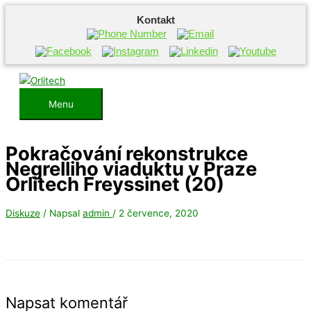
Kontakt
Přeskočit
na
obsah
Menu
Menu
Pokračování rekonstrukce
Negrelliho viaduktu v Praze
Orlitech Freyssinet (20)
Diskuze
/ Napsal
admin
/
2 července, 2020
Napsat komentář