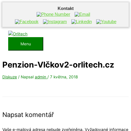
Kontakt
Přeskočit
na
obsah
Menu
Menu
Penzion-Vlčkov2-orlitech.cz
Diskuze
/ Napsal
admin
/
7 května, 2018
Napsat komentář
Vaše e-mailová adresa nebude zveřejněna.
Vyžadované informace