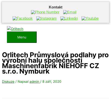
Kontakt
Přeskočit
na
obsah
Menu
Menu
Orlitech Průmyslová podlahy pro
výrobní halu společnosti
Maschinenfabrik NIEHOFF CZ
s.r.o. Nymburk
Diskuze
/ Napsal
admin
/
8 září, 2020