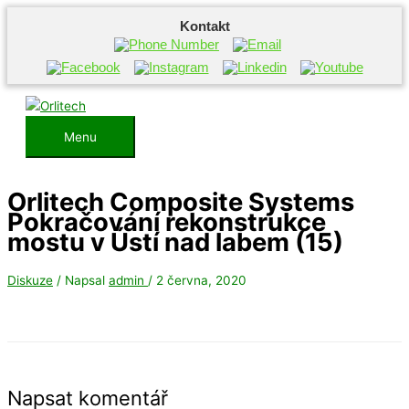
Kontakt
Přeskočit
na
obsah
Menu
Menu
Orlitech Composite Systems
Pokračování rekonstrukce
mostu v Ústí nad labem (15)
Diskuze
/ Napsal
admin
/
2 června, 2020
Napsat komentář