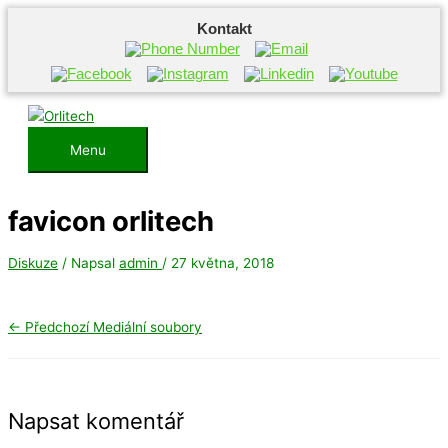
Kontakt
Přeskočit
na
obsah
Menu
Menu
favicon orlitech
Diskuze
/ Napsal
admin
/
27 května, 2018
←
Předchozí Mediální soubory
Napsat komentář