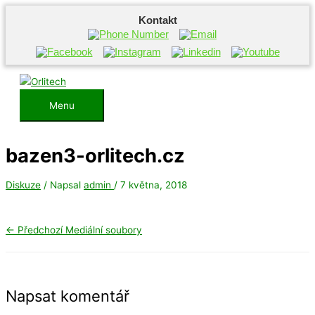
Kontakt
Přeskočit
na
obsah
Menu
Menu
bazen3-orlitech.cz
Diskuze
/ Napsal
admin
/
7 května, 2018
←
Předchozí Mediální soubory
Napsat komentář