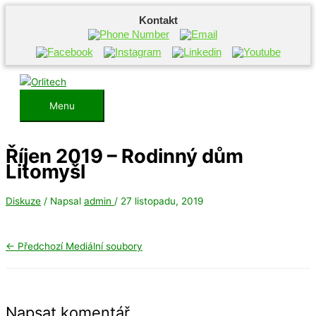
Kontakt
Přeskočit
na
obsah
Menu
Menu
Říjen 2019 – Rodinný dům
Litomyšl
Diskuze
/ Napsal
admin
/
27 listopadu, 2019
←
Předchozí Mediální soubory
Napsat komentář