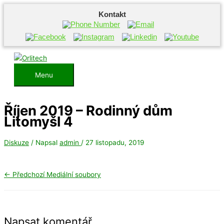
Kontakt
Přeskočit
na
obsah
Menu
Menu
Říjen 2019 – Rodinný dům
Litomyšl 4
Diskuze
/ Napsal
admin
/
27 listopadu, 2019
←
Předchozí Mediální soubory
Napsat komentář