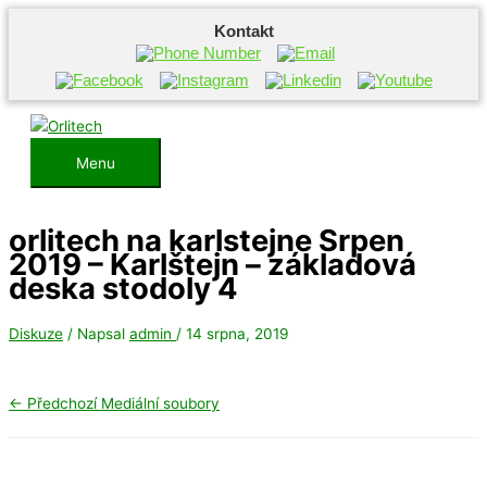
Kontakt
Přeskočit
na
obsah
Menu
Menu
orlitech na karlstejne Srpen
2019 – Karlštejn – základová
deska stodoly 4
Diskuze
/ Napsal
admin
/
14 srpna, 2019
←
Předchozí Mediální soubory