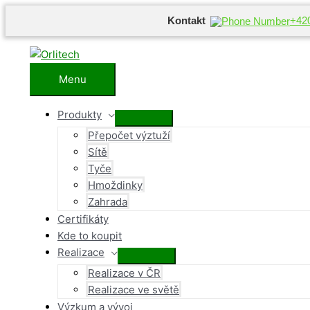
Kontakt
+42
Přeskočit
na
obsah
Menu
Menu
Produkty
Přepínač
Přepočet výztuží
menu
Sítě
Tyče
Hmoždinky
Zahrada
Certifikáty
Kde to koupit
Realizace
Přepínač
Realizace v ČR
menu
Realizace ve světě
Výzkum a vývoj