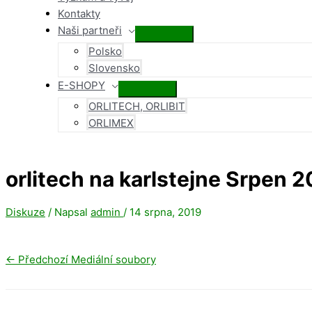
Kontakty
Naši partneři
Přepínač
Polsko
menu
Slovensko
E-SHOPY
Přepínač
ORLITECH, ORLIBIT
menu
ORLIMEX
orlitech na karlstejne Srpen 2
Diskuze
/ Napsal
admin
/
14 srpna, 2019
←
Předchozí Mediální soubory