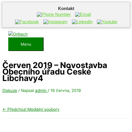
Kontakt
Přeskočit
na
obsah
Menu
Menu
Červen 2019 – Novostavba
Obecního úřadu České
Libchavy4
Diskuze
/ Napsal
admin
/
19 června, 2019
←
Předchozí Mediální soubory