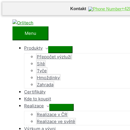
Kontakt
+42
Přeskočit
na
obsah
Menu
Menu
Produkty
Přepínač
Přepočet výztuží
menu
Sítě
Tyče
Hmoždinky
Zahrada
Certifikáty
Kde to koupit
Realizace
Přepínač
Realizace v ČR
menu
Realizace ve světě
Výzkum a vývoj