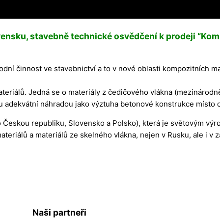
vensku, stavebně technické osvědčení k prodeji “Kom
odní činnost ve stavebnictví a to v nové oblasti kompozitních ma
eriálů. Jedná se o materiály z čedičového vlákna (mezinárod
u adekvátní náhradou jako výztuha betonové konstrukce místo o
o Českou republiku, Slovensko a Polsko), která je světovým vý
teriálů a materiálů ze skelného vlákna, nejen v Rusku, ale i v 
Naši partneři