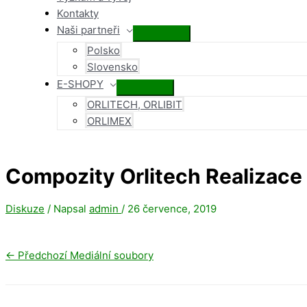
Kontakty
Naši partneři
Přepínač
Polsko
menu
Slovensko
E-SHOPY
Přepínač
ORLITECH, ORLIBIT
menu
ORLIMEX
Compozity Orlitech Realizace
Diskuze
/ Napsal
admin
/
26 července, 2019
←
Předchozí Mediální soubory