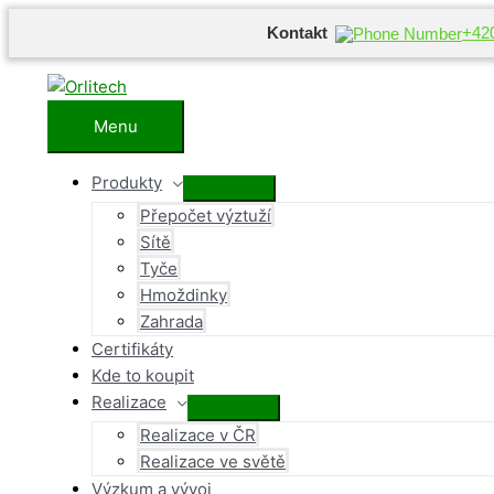
Kontakt
+42
Přeskočit
na
obsah
Menu
Menu
Produkty
Přepínač
Přepočet výztuží
menu
Sítě
Tyče
Hmoždinky
Zahrada
Certifikáty
Kde to koupit
Realizace
Přepínač
Realizace v ČR
menu
Realizace ve světě
Výzkum a vývoj